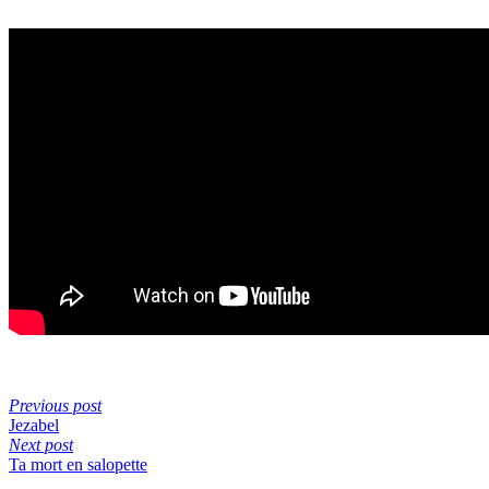
Previous post
Jezabel
Next post
Ta mort en salopette